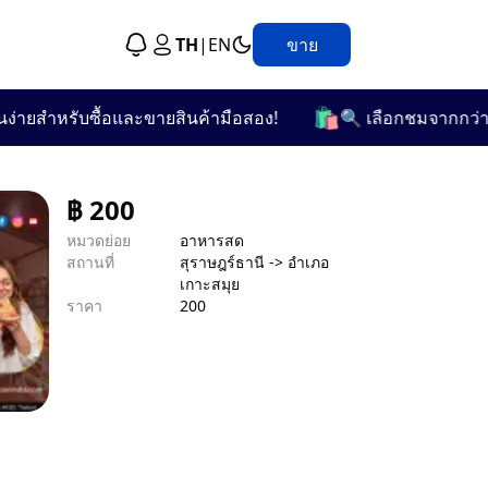
TH
|
EN
ขาย
🛍️
ยสำหรับซื้อและขายสินค้ามือสอง!
🔍 เลือกชมจากกว่า 25 ห
฿
200
หมวดย่อย
อาหารสด
สถานที่
สุราษฎร์ธานี -> อำเภอ
เกาะสมุย
ราคา
200