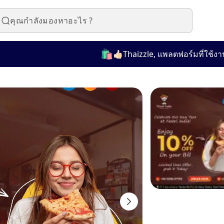
🛍️
👍🏻Thaizzle, แพลตฟอร์มที่ใช้งานง่า