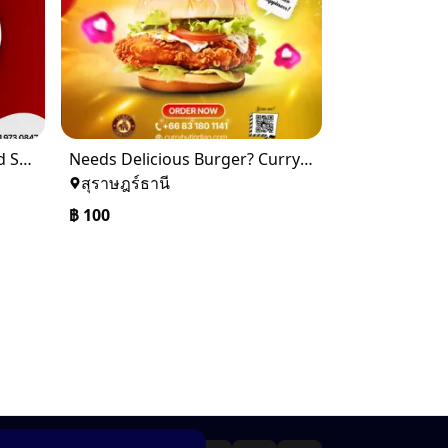
Healthy & Delicious Seafood Salad at Curry Hut – Order Now!
Needs Delicious Burger? Curry Hut Indian Restaurant
สุราษฎร์ธานี
฿
100