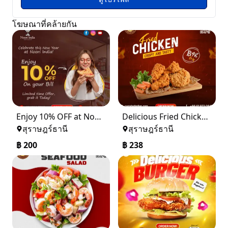
โฆษณาที่คล้ายกัน
Enjoy 10% OFF at Noori India – Best Indian Restaurant in Koh Samui
Delicious Fried Chicken at Curry Hut, Thailand
สุราษฎร์ธานี
สุราษฎร์ธานี
฿
200
฿
238