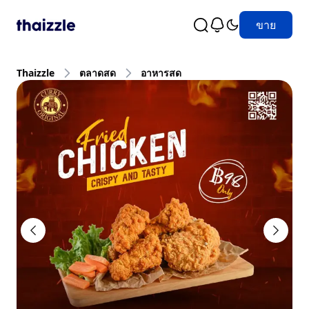
ขาย
Thaizzle
ตลาดสด
อาหารสด