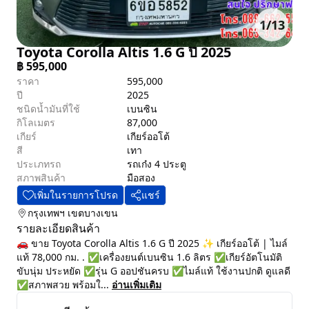
1
/
13
Toyota Corolla Altis 1.6 G ปี 2025
฿
595,000
ราคา
595,000
ปี
2025
ชนิดน้ำมันที่ใช้
เบนซิน
กิโลเมตร
87,000
เกียร์
เกียร์ออโต้
สี
เทา
ประเภทรถ
รถเก๋ง 4 ประตู
สภาพสินค้า
มือสอง
เพิ่มในรายการโปรด
แชร์
กรุงเทพฯ
เขตบางเขน
รายละเอียดสินค้า
🚗 ขาย Toyota Corolla Altis 1.6 G ปี 2025 ✨ เกียร์ออโต้ | ไมล์
แท้ 78,000 กม. . ✅เครื่องยนต์เบนซิน 1.6 ลิตร ✅เกียร์อัตโนมัติ
ขับนุ่ม ประหยัด ✅รุ่น G ออปชันครบ ✅ไมล์แท้ ใช้งานปกติ ดูแลดี
✅สภาพสวย พร้อมใ...
อ่านเพิ่มเติม