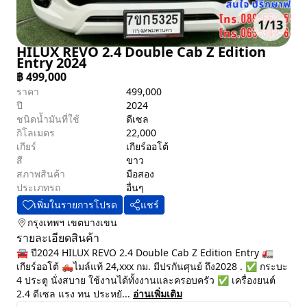
1
/
13
HILUX REVO 2.4 Double Cab Z Edition
Entry 2024
฿
499,000
ราคา
499,000
ปี
2024
ชนิดน้ำมันที่ใช้
ดีเซล
กิโลเมตร
22,000
เกียร์
เกียร์ออโต้
สี
ขาว
สภาพสินค้า
มือสอง
ประเภทรถ
อื่นๆ
เพิ่มในรายการโปรด
แชร์
กรุงเทพฯ
เขตบางเขน
รายละเอียดสินค้า
🚘 ปี2024 HILUX REVO 2.4 Double Cab Z Edition Entry 🚛
เกียร์ออโต้ 🛻ไมล์แท้ 24,xxx กม. มีปรกันศุนย์ ถึง2028 . ✅ กระบะ
4 ประตู นั่งสบาย ใช้งานได้ทั้งงานและครอบครัว ✅ เครื่องยนต์
2.4 ดีเซล แรง ทน ประหยั...
อ่านเพิ่มเติม