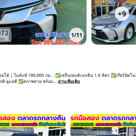
+
9
1
/
11
ออโต้ | ไมล์แท้ 189,000 กม. . ✅เครื่องยนต์เบนซิน 1.6 ลิตร ✅เกียร์อัตโนม
กติ ดูแลดี ✅สภาพสวย พร้อม...
อ่านเพิ่มเติม