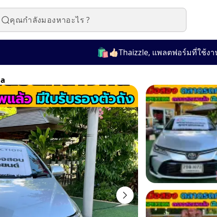
🛍️
👍🏻Thaizzle, แพลตฟอร์มที่ใช้งานง่ายส
la