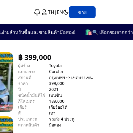
TH
|
EN
ขาย
🛍️
ำหรับซื้อและขายสินค้ามือสอง!
🔍 เลือกชมจากกว่า 25 หม
฿
399,000
ผู้สร้าง
Toyota
แบบอย่าง
Corolla
สถานที่
กรุงเทพฯ -> เขตบางเขน
ราคา
399,000
ปี
2021
ชนิดน้ำมันที่ใช้
เบนซิน
กิโลเมตร
189,000
เกียร์
เกียร์ออโต้
สี
เทา
ประเภทรถ
รถเก๋ง 4 ประตู
สภาพสินค้า
มือสอง