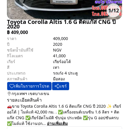
1
/
12
Toyota Corolla Altis 1.6 G ติดแก๊ส CNG ปี
2020
฿
409,000
ราคา
409,000
ปี
2020
ชนิดน้ำมันที่ใช้
NGV
กิโลเมตร
41,000
เกียร์
เกียร์ออโต้
สี
เทา
ประเภทรถ
รถเก๋ง 4 ประตู
สภาพสินค้า
มือสอง
เพิ่มในรายการโปรด
แชร์
กรุงเทพฯ
เขตบางเขน
รายละเอียดสินค้า
🚗ขาย Toyota Corolla Altis 1.6 G ติดแก๊ส CNG ปี 2020 ✨ เกียร์
ออโต้ | ไมล์แท้ 42,000 กม. . ✅เครื่องยนต์เบนซิน 1.6 ลิตร + ติด
แก๊ส CNG ✅เกียร์อัตโนมัติ ขับนุ่ม ประหยัด ✅รุ่น G ออปชันครบ
✅ไมล์แท้ ใช้งานปก...
อ่านเพิ่มเติม