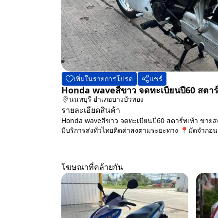
เพิ่มในรายการโปรด
แชร์
Honda waveสีขาว จดทะเบียนปี60 สตาร์
นนทบุรี
อำเภอบางบัวทอง
รายละเอียดสินค้า
Honda waveสีขาว จดทะเบียนปี60 สตาร์ทเท้า ขายสด
มีบริการส่งทั่วไทยคิดค่าส่งตามระยะทาง 📍มัดจำก่อนอ
โฆษณาที่คล้ายกัน