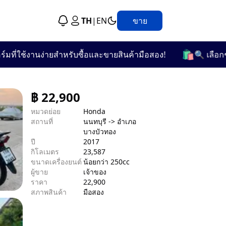
TH
|
EN
ขาย
🛍️
ช้งานง่ายสำหรับซื้อและขายสินค้ามือสอง!
🔍 เลือกชมจากก
฿
22,900
หมวดย่อย
Honda
สถานที่
นนทบุรี -> อำเภอ
บางบัวทอง
ปี
2017
กิโลเมตร
23,587
ขนาดเครื่องยนต์
น้อยกว่า 250cc
ผู้ขาย
เจ้าของ
ราคา
22,900
สภาพสินค้า
มือสอง