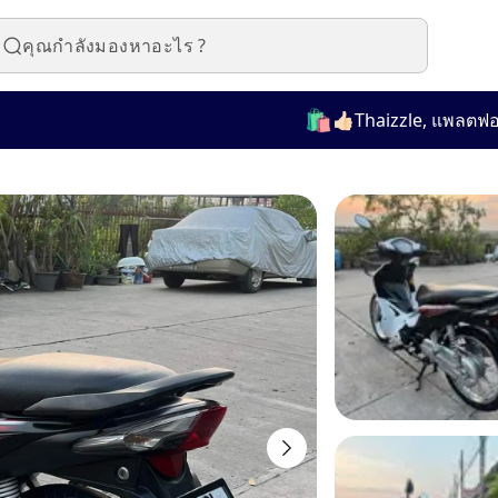
🛍️
👍🏻Thaizzle, แพลตฟอร์มที่ใ