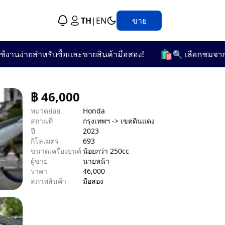
TH
|
EN
ขาย
🛍️
่ายสำหรับซื้อและขายสินค้ามือสอง!
🔍 เลือกชมจากกว่า 2
฿
46,000
หมวดย่อย
Honda
สถานที่
กรุงเทพฯ -> เขตดินแดง
ปี
2023
กิโลเมตร
693
ขนาดเครื่องยนต์
น้อยกว่า 250cc
ผู้ขาย
นายหน้า
ราคา
46,000
สภาพสินค้า
มือสอง