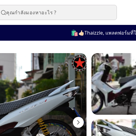
🛍️
👍🏻Thaizzle, แพลตฟอร์มที่ใช้งานง