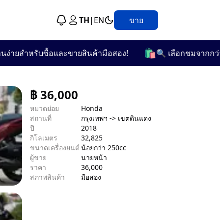
TH
|
EN
ขาย
🛍️
ำหรับซื้อและขายสินค้ามือสอง!
🔍 เลือกชมจากกว่า 25 หม
฿
36,000
หมวดย่อย
Honda
สถานที่
กรุงเทพฯ -> เขตดินแดง
ปี
2018
กิโลเมตร
32,825
ขนาดเครื่องยนต์
น้อยกว่า 250cc
ผู้ขาย
นายหน้า
ราคา
36,000
สภาพสินค้า
มือสอง