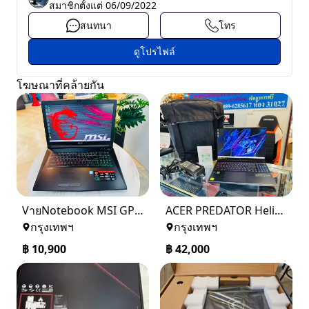
สมาชิกตั้งแต่
06/09/2022
สนทนา
โทร
ดูโปรไฟล์
โฆษณาที่คล้ายกัน
VายNotebook MSI GP72 MVR 659XTH Leopard Pro
ACER PREDATOR Helios 16 PHN16 72 98J4
กรุงเทพฯ
กรุงเทพฯ
฿
10,900
฿
42,000