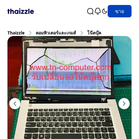
ขาย
Thaizzle
คอมพิวเตอร์และเกมส์
โน๊ตบุ๊ค