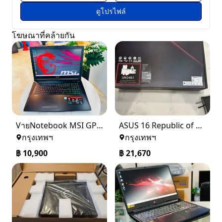
ดูโปรไฟล์
โฆษณาที่คล้ายกัน
VายNotebook MSI GP72 MVR 659XTH Leopard Pro
ASUS 16 Republic of Gamers Strix G614JV-AS94 Notebook
กรุงเทพฯ
กรุงเทพฯ
฿
10,900
฿
21,670