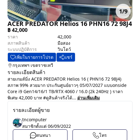
1
/
9
ACER PREDATOR Helios 16 PHN16 72 98J4
฿
42,000
ราคา
42,000
สภาพสินค้า
มือสอง
ระบบปฏิบัติการ
วินโดว์
เพิ่มในรายการโปรด
แชร์
กรุงเทพฯ
เขตราชเทวี
รายละเอียดสินค้า
สายเกมส์มิ่ง ACER PREDATOR Helios 16 ( PHN16 72 98J4)
สภาพ 99% สวยมาก ประกันศูนย์ยาวๆ 05/07/2027 แบบonside
Core i9 Gen14/16/1 TB/RTX 4060 / 16.0 (2k 240Hz ) ราคา
พิเศษ 42,000 บาท #ดูสินค้าจริงได้...
อ่านเพิ่มเติม
รายละเอียดผู้ขาย
tncomputer
สมาชิกตั้งแต่
06/09/2022
สนทนา
โทร