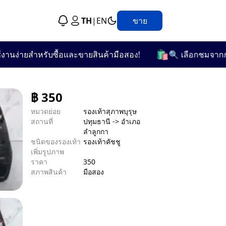
TH
|
EN
ขาย
🛍️
่ายสำหรับซื้อและขายสินค้ามือสอง!
🔍 เลือกชมจากกว่า 25
฿
350
หมวดย่อย
รองเท้าสุภาพบุรุษ
สถานที่
ปทุมธานี -> อำเภอ
ลำลูกกา
ชนิดของรองเท้า
รองเท้าคัชชู
เพิ่มรูปภาพ
ราคา
350
สภาพสินค้า
มือสอง