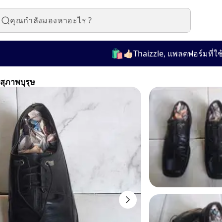
🛍️
👍🏻Thaizzle, แพลตฟอร์มที่ใช้งานง
สุภาพบุรุษ