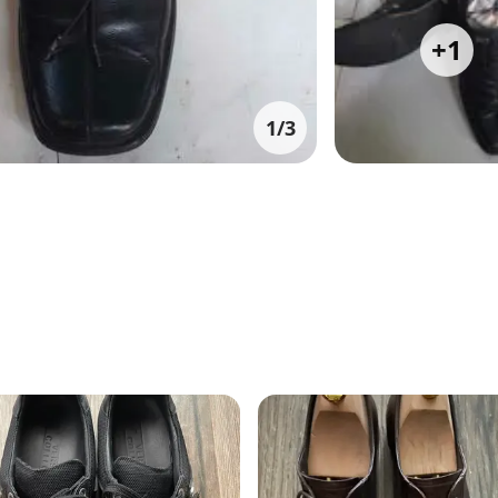
+
1
1
/
3