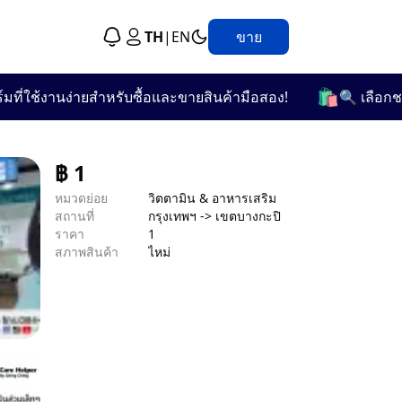
TH
|
EN
ขาย
🛍️
ใช้งานง่ายสำหรับซื้อและขายสินค้ามือสอง!
🔍 เลือกชมจากก
฿
1
หมวดย่อย
วิตตามิน & อาหารเสริม
สถานที่
กรุงเทพฯ -> เขตบางกะปิ
ราคา
1
สภาพสินค้า
ไหม่