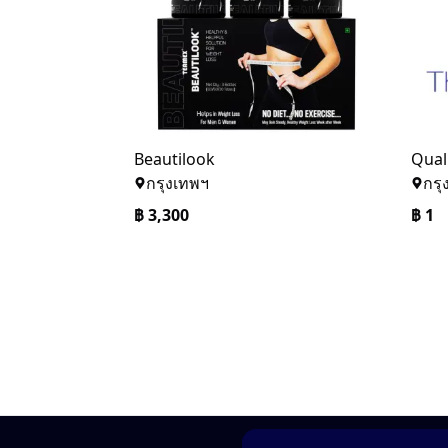
Beautilook
กรุงเทพฯ
กรุ
฿
3,300
฿
1