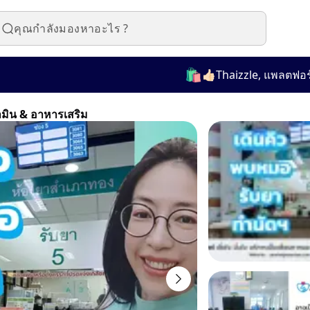
🛍️
👍🏻Thaizzle, แพลตฟอร์มที่
ามิน & อาหารเสริม