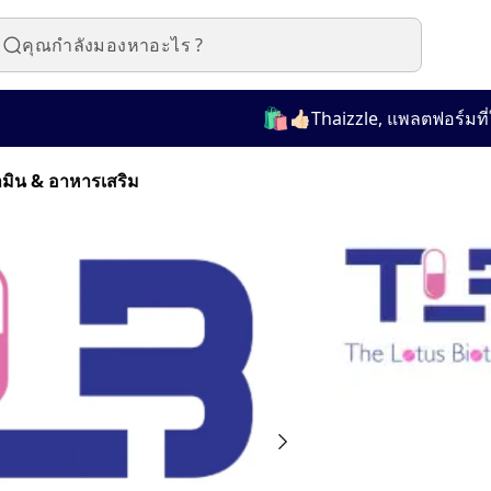
🛍️
👍🏻Thaizzle, แพลตฟอร์มที่ใช้
ามิน & อาหารเสริม