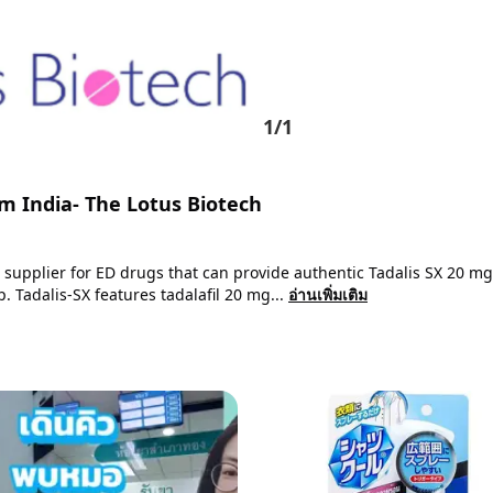
1
/
1
om India- The Lotus Biotech
 supplier for ED drugs that can provide authentic Tadalis SX 20 mg
. Tadalis-SX features tadalafil 20 mg...
อ่านเพิ่มเติม