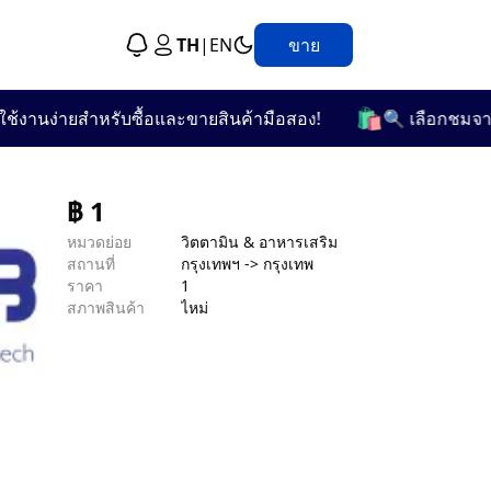
TH
|
EN
ขาย
🛍️
งานง่ายสำหรับซื้อและขายสินค้ามือสอง!
🔍 เลือกชมจากกว่
฿
1
หมวดย่อย
วิตตามิน & อาหารเสริม
สถานที่
กรุงเทพฯ -> กรุงเทพ
ราคา
1
สภาพสินค้า
ไหม่