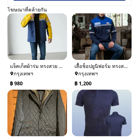
โฆษณาที่คล้ายกัน
แจ็คเก็ตผ้าร่ม ทรงสวย ใส่ได้ทุกวัน
เสื้อช็อปยูนิฟอร์ม ทรงสวย งานคุณภาพ พร้อมใช้งานจริง
กรุงเทพฯ
กรุงเทพฯ
฿
980
฿
1,200