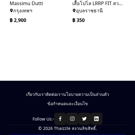
Massimu Dutti
เสื้อโปโล LRRP FIT สวมใส่สบาย
กรุงเทพฯ
อุบลราชธานี
฿
2,900
฿
350
เกี่ยวกับเรา
ติดต่อเรา
นโยบายความเป็นส่วนตัว
ข้อกำหนดและเงื่อนไข
Follow Us:-
© 2026 Thaizzle สงวนลิขสิทธิ์.