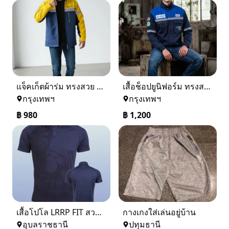
แจ็คเก็ตผ้าร่ม ทรงสวย ใส่ได้ทุกวัน
เสื้อช็อปยูนิฟอร์ม ทรงสวย งานคุณภาพ พร้อมใช้งานจริง
กรุงเทพฯ
กรุงเทพฯ
฿
980
฿
1,200
เสื้อโปโล LRRP FIT สวมใส่สบาย
กางเกงใส่เล่นอยู่บ้าน
อุบลราชธานี
ปทุมธานี