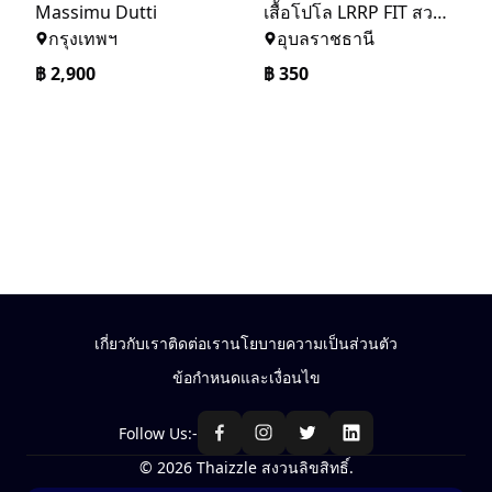
Massimu Dutti
เสื้อโปโล LRRP FIT สวมใส่สบาย
กรุงเทพฯ
อุบลราชธานี
฿
2,900
฿
350
เกี่ยวกับเรา
ติดต่อเรา
นโยบายความเป็นส่วนตัว
ข้อกำหนดและเงื่อนไข
Follow Us:-
© 2026 Thaizzle สงวนลิขสิทธิ์.