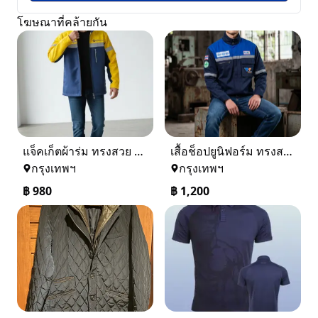
โฆษณาที่คล้ายกัน
แจ็คเก็ตผ้าร่ม ทรงสวย ใส่ได้ทุกวัน
เสื้อช็อปยูนิฟอร์ม ทรงสวย งานคุณภาพ พร้อมใช้งานจริง
กรุงเทพฯ
กรุงเทพฯ
฿
980
฿
1,200