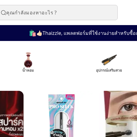
🛍️
👍🏻Thaizzle, แพลตฟอร์มที่ใช้งานง่ายสำหรับซื้อและขายสินค้
น้ำหอม
อุปกรณ์เสริมสวย