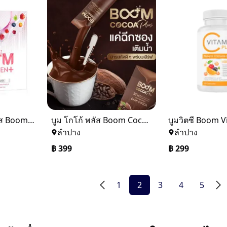
บูม คอลลาเจน พลัส Boom Collagen Plus
บูม โกโก้ พลัส Boom Cocoa Plus
บูมวิตซี Boom V
ลำปาง
ลำปาง
฿
399
฿
299
1
2
3
4
5