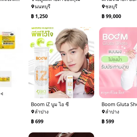
นนทบุรี
ชลบุรี
฿
1,250
฿
99,000
Boom iZ บูม ไอ ซี
ลำปาง
ลำปาง
฿
699
฿
599