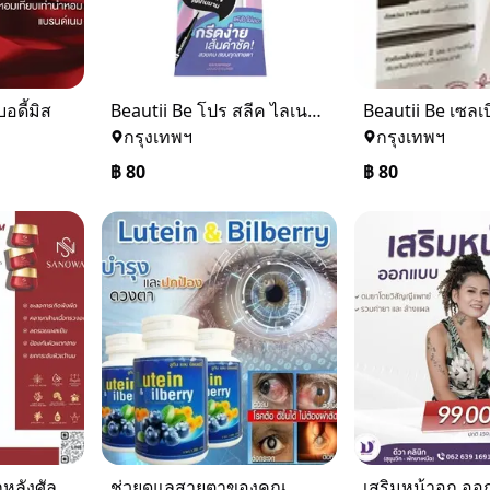
บอดี้มิส
ฺBeautii Be โปร สลีค ไลเนอร์
กรุงเทพฯ
กรุงเทพฯ
฿
80
฿
80
ครีมทานวดหน้าอกหลังศัลยกรรม SANOWA SPECIALTY BREAST CREAM
ช่วยดูแลสายตาของคุณ