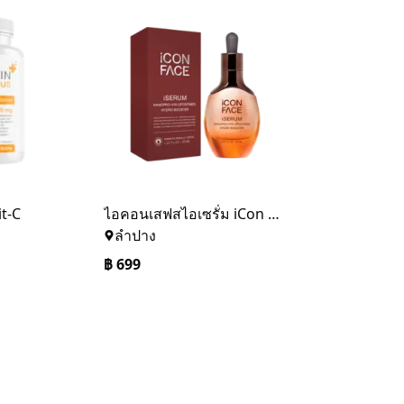
it-C
ไอคอนเสฟสไอเซรั่ม iCon Face iSerum
ลำปาง
฿
699