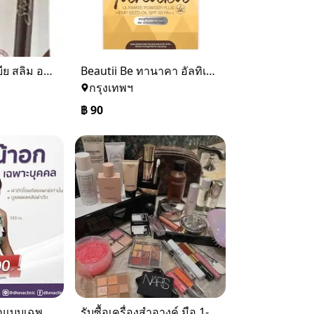
Beautii Be เซลเบีย สลิม อายโบร์ว สีน้ำตาลเข้ม เขียนคิ้ว
Beautii Be ทานาคา อัลทิเมท พาวเดอร์ พลัส hemp ออยล์ เอส พี เอฟ 30 พีเอ ++
กรุงเทพฯ
฿
90
เสริมหน้าอก ออกแบบเฉพาะบุคคล
รับซื้อเครื่องสำอางค์ มือ 1-2 ของแบรนด์