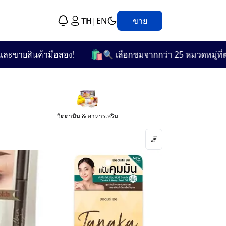
TH
|
EN
ขาย
🛍️
ามือสอง!
🔍 เลือกชมจากกว่า 25 หมวดหมู่ที่ตรงกับความต
วิตตามิน & อาหารเสริม