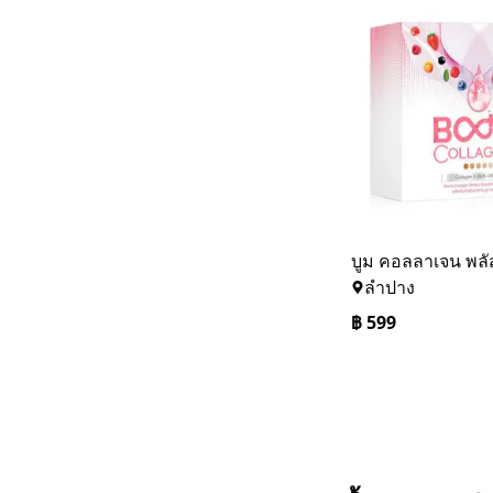
ลำปาง
฿
599