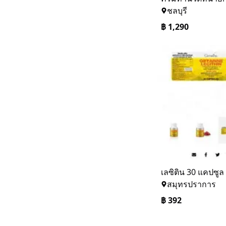
ชลบุรี
฿
1,290
เลซิติน 30 แคปซูล
สมุทรปราการ
฿
392