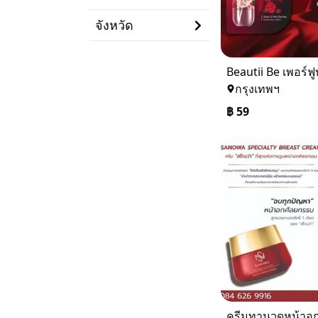
จังหวัด
ฺBeautii Be เพอร์ฟู
กรุงเทพฯ
฿
59