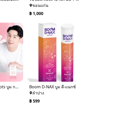
ขอนแก่น
฿
1,000
Boom Gluta Shots บูม กลูต้า ช็อตส์
Boom D-NAX บูม ดี-แนกซ์
ลำปาง
฿
599