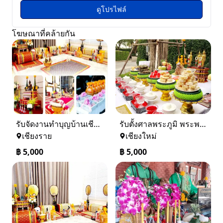
ดูโปรไฟล์
โฆษณาที่คล้ายกัน
รับจัดงานทำบุญบ้านเชียงราย-เชียงใหม่ 0884158464
รับตั้งศาลพระภูมิ พระพรหมเชียงใหม่ และทั่วภาคเหนือ 0884158464
เชียงราย
เชียงใหม่
฿
5,000
฿
5,000