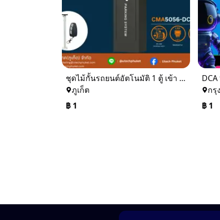
ชุดไม้กั้นรถยนต์อัตโนมัติ 1 ตู้ เข้า - ออก
DCA 
ภูเก็ต
กรุ
฿
1
฿
1