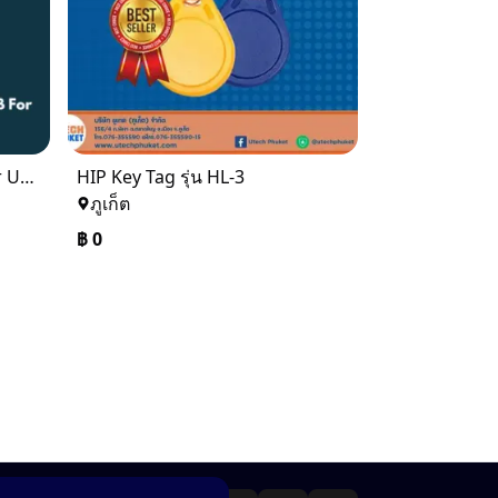
HIP CMR1-U Reader&Writer USB For Hotel lock U Series
HIP Key Tag รุ่น HL-3
ภูเก็ต
฿
0