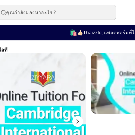
🛍️
👍🏻Thaizzle, แพลตฟอร์มที่ใช้งา
ไอที