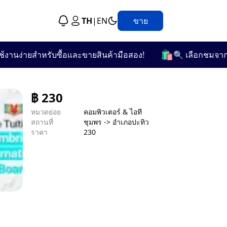
TH
|
EN
ขาย
🛍️
นง่ายสำหรับซื้อและขายสินค้ามือสอง!
🔍 เลือกชมจากกว่า 
฿
230
หมวดย่อย
คอมพิวเตอร์ & ไอที
สถานที่
ชุมพร -> อำเภอปะทิว
ราคา
230