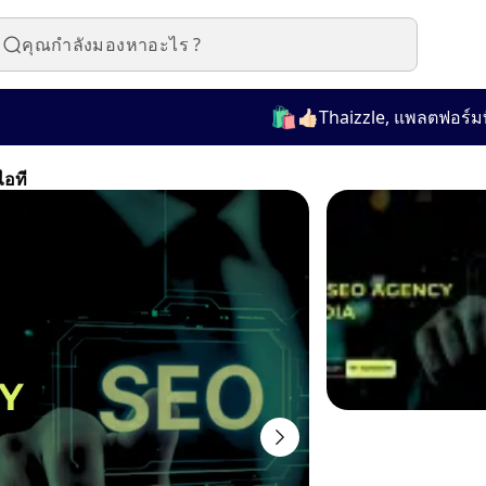
🛍️
👍🏻Thaizzle, แพลตฟอร์มที่ใช
ไอที