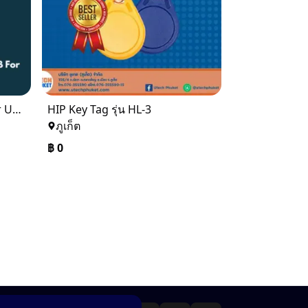
HIP CMR1-U Reader&Writer USB For Hotel lock U Series
HIP Key Tag รุ่น HL-3
ภูเก็ต
฿
0