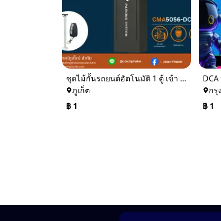
ชุดไม้กั้นรถยนต์อัตโนมัติ 1 ตู้ เข้า - ออก
DCA 
ภูเก็ต
กรุ
฿
1
฿
1