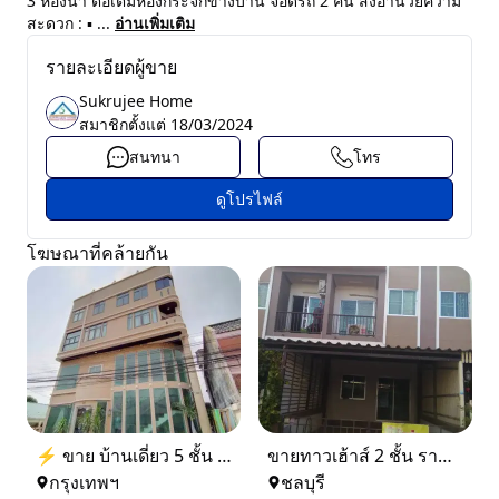
3 ห้องน้ำ ต่อเติมห้องกระจกข้างบ้าน จอดรถ 2 คัน สิ่งอำนวยความ
สะดวก : ▪︎ ...
อ่านเพิ่มเติม
รายละเอียดผู้ขาย
Sukrujee Home
สมาชิกตั้งแต่
18/03/2024
สนทนา
โทร
ดูโปรไฟล์
โฆษณาที่คล้ายกัน
⚡ ขาย บ้านเดี่ยว 5 ชั้น ซอย ประชาชื่น 14 ใกล้ BTS
ขายทาวเฮ้าส์ 2 ชั้น ราคา 1.9 ล้านบาท ที่อยู่ ศรีราชา ชลบุรี
กรุงเทพฯ
ชลบุรี