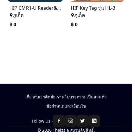
HIP CMR1-U Reader&Writer USB For Hotel lock U Series
HIP Key Tag รุ่น HL-3
ภูเก็ต
ภูเก็ต
฿
0
฿
0
เกี่ยวกับเรา
ติดต่อเรา
นโยบายความเป็นส่วนตัว
ข้อกำหนดและเงื่อนไข
Follow Us:-
© 2026 Thaizzle สงวนลิขสิทธิ์.