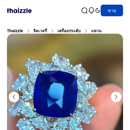
ขาย
Thaizzle
จิลเวลรี่
เครื่องประดับ
แหวน