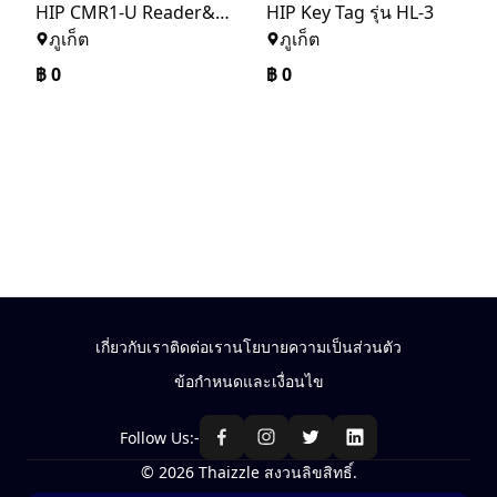
HIP CMR1-U Reader&Writer USB For Hotel lock U Series
HIP Key Tag รุ่น HL-3
ภูเก็ต
ภูเก็ต
฿
0
฿
0
เกี่ยวกับเรา
ติดต่อเรา
นโยบายความเป็นส่วนตัว
ข้อกำหนดและเงื่อนไข
Follow Us:-
© 2026 Thaizzle สงวนลิขสิทธิ์.