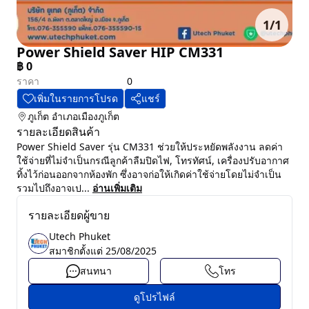
1
/
1
Power Shield Saver HIP CM331
฿
0
ราคา
0
เพิ่มในรายการโปรด
แชร์
ภูเก็ต
อำเภอเมืองภูเก็ต
รายละเอียดสินค้า
Power Shield Saver รุ่น CM331 ช่วยให้ประหยัดพลังงาน ลดค่า
ใช้จ่ายที่ไม่จำเป็นกรณีลูกค้าลืมปิดไฟ, โทรทัศน์, เครื่องปรับอากาศ
ทิ้งไว้ก่อนออกจากห้องพัก ซึ่งอาจก่อให้เกิดค่าใช้จ่ายโดยไม่จำเป็น
รวมไปถึงอาจเป...
อ่านเพิ่มเติม
รายละเอียดผู้ขาย
Utech Phuket
สมาชิกตั้งแต่
25/08/2025
สนทนา
โทร
ดูโปรไฟล์