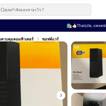
🛍️
👍🏻Thaizzle, แพลตฟอร์ม
ควบคุมคอมพิวเตอร์
ซอฟต์แวร์