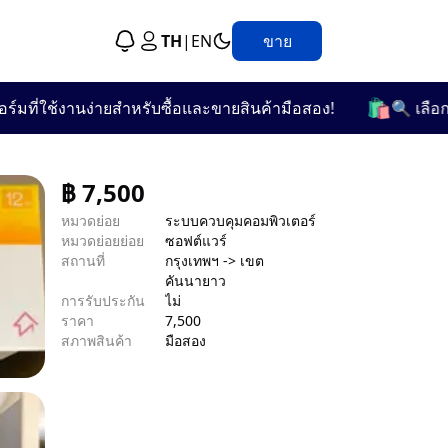
TH
|
EN
ขาย
🛍️
ที่ใช้งานง่ายสำหรับซื้อและขายสินค้ามือสอง!
🔍 เลือกชม
฿
7,500
หมวดย่อย
ระบบควบคุมคอมพิวเตอร์
หมวดย่อยย่อย
ซอฟต์แวร์
สถานที่
กรุงเทพฯ -> เขต
คันนายาว
การรับประกัน
ไม่
ราคา
7,500
สภาพสินค้า
มือสอง