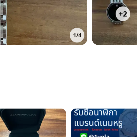
+
2
1
/
4