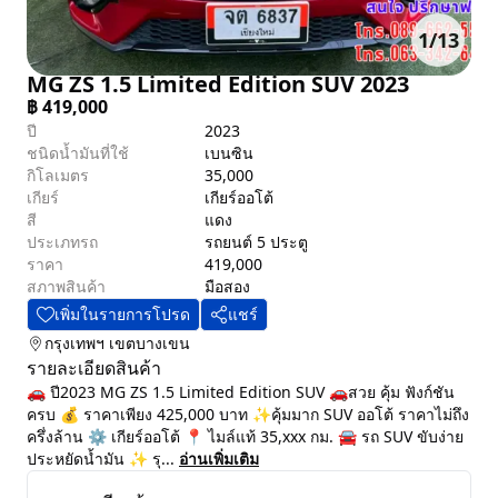
1
/
13
MG ZS 1.5 Limited Edition SUV 2023
฿
419,000
ปี
2023
ชนิดน้ำมันที่ใช้
เบนซิน
กิโลเมตร
35,000
เกียร์
เกียร์ออโต้
สี
แดง
ประเภทรถ
รถยนต์ 5 ประตู
ราคา
419,000
สภาพสินค้า
มือสอง
เพิ่มในรายการโปรด
แชร์
กรุงเทพฯ
เขตบางเขน
รายละเอียดสินค้า
🚗 ปี2023 MG ZS 1.5 Limited Edition SUV 🚗สวย คุ้ม ฟังก์ชัน
ครบ 💰 ราคาเพียง 425,000 บาท ✨คุ้มมาก SUV ออโต้ ราคาไม่ถึง
ครึ่งล้าน ⚙️ เกียร์ออโต้ 📍 ไมล์แท้ 35,xxx กม. 🚘 รถ SUV ขับง่าย
ประหยัดน้ำมัน ✨ รุ...
อ่านเพิ่มเติม