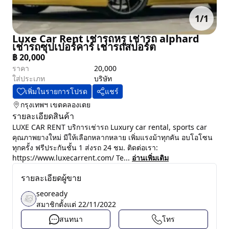
1
/
1
Luxe Car Rent เช่ารถหรู เช่ารถ alphard
เช่ารถซุปเปอร์คาร์ เช่ารถสปอร์ต
฿
20,000
ราคา
20,000
ใส่ประเภท
บริษัท
เพิ่มในรายการโปรด
แชร์
กรุงเทพฯ
เขตคลองเตย
รายละเอียดสินค้า
LUXE CAR RENT บริการเช่ารถ Luxury car rental, sports car
คุณภาพยางใหม่ มีให้เลือกหลากหลาย เพิ่มแรงม้าทุกคัน อบโอโซน
ทุกครั้ง ฟรีประกันชั้น 1 ส่งรถ 24 ชม. ติดต่อเรา:
https://www.luxecarrent.com/ Te...
อ่านเพิ่มเติม
รายละเอียดผู้ขาย
seoready
สมาชิกตั้งแต่
22/11/2022
สนทนา
โทร