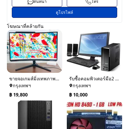
สนทนา
โทร
ดูโปรไฟล์
โฆษณาที่คล้ายกัน
ขายจอเกมส์มิ่งเทพภาพสวยสมจริง ความละเอียดระดับ 4K ( 240 Hz )
รับซื้อคอมพิวเตอร์มือ2 โน๊ตบุ๊คและอุปกรณ์ITทุกชนิดให้ราคาสูง สนใจติดต่อ 086-0904146 พลอยจ้า
กรุงเทพฯ
กรุงเทพฯ
฿
19,800
฿
10,000