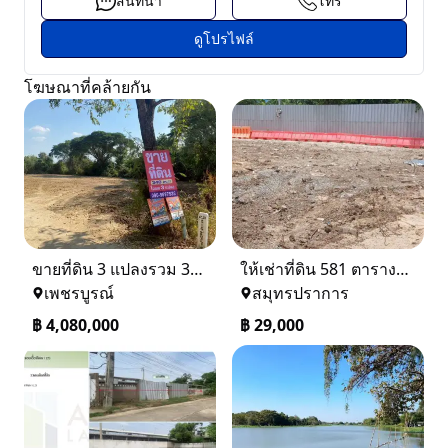
สนทนา
โทร
ดูโปรไฟล์
โฆษณาที่คล้ายกัน
ขายที่ดิน 3 แปลงรวม 340 ตรว ราคา ตรว. ล่ะ 12000 บาท เมืองเพชรบูรณ์
ให้เช่าที่ดิน 581 ตารางวา ตรงข้างอู่ใหม่แจ็คบางหญ้าแพรก บางหัวเสือ
เพชรบูรณ์
สมุทรปราการ
฿
4,080,000
฿
29,000