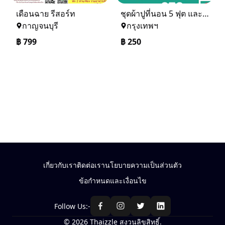
เดือนฉาย รีสอร์ท
ชุดผ้าปูที่นอน 5 ฟุต และ 6 ฟุต ราคาเดียวจร้า สนใจรับไหมคะ
กาญจนบุรี
กรุงเทพฯ
฿
799
฿
250
เกี่ยวกับเรา
ติดต่อเรา
นโยบายความเป็นส่วนตัว
ข้อกำหนดและเงื่อนไข
Follow Us:-
© 2026 Thaizzle สงวนลิขสิทธิ์.