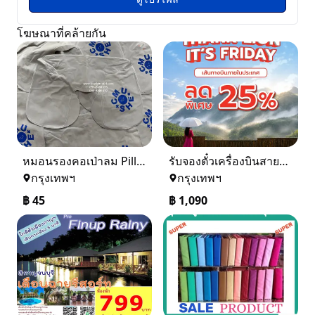
โฆษณาที่คล้ายกัน
หมอนรองคอเป่าลม Pillow ผ้ากำมะหยี่ พร้อมสกรีนโลโก้ 0816484576
รับจองตั๋วเครื่องบินสายการบิน Lion Air ทั้งในและต่างประเทศ
กรุงเทพฯ
กรุงเทพฯ
฿
45
฿
1,090