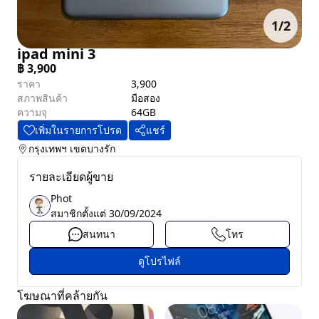
1
/
2
ipad mini 3
฿
3,900
ราคา
3,900
สภาพสินค้า
มือสอง
ความจุ
64GB
เพิ่มในรายการโปรด
แชร์
กรุงเทพฯ
เขตบางรัก
รายละเอียดผู้ขาย
Phot
สมาชิกตั้งแต่
30/09/2024
สนทนา
โทร
ดูโปรไฟล์
โฆษณาที่คล้ายกัน