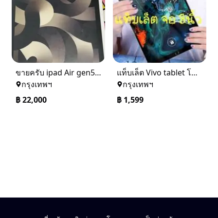
ขายครับ ipad Air gen5 wifi+cellular 64G สี starlight ของใหม่ยังไม่ได้แกะ
แท็บเล็ต Vivo tablet โทรได้ ราคาถูก จัดส่งฟรี คะแนนรีวิว 4.5 ถือว่าสูง
กรุงเทพฯ
กรุงเทพฯ
฿
22,000
฿
1,599