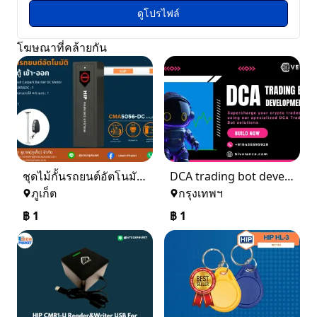
ดูโปรไฟล์
โฆษณาที่คล้ายกัน
ชุดไม้กั้นรถยนต์อัตโนมัติ 1 ตู้ เข้า - ออก
DCA trading bot development
ภูเก็ต
กรุงเทพฯ
฿
1
฿
1