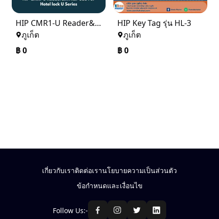
HIP CMR1-U Reader&Writer USB For Hotel lock U Series
HIP Key Tag รุ่น HL-3
ภูเก็ต
ภูเก็ต
฿
0
฿
0
เกี่ยวกับเรา
ติดต่อเรา
นโยบายความเป็นส่วนตัว
ข้อกำหนดและเงื่อนไข
Follow Us:-