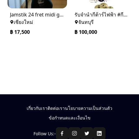
Jamstik 24 fret midi guitar
รับจำนำกีต้าร์ไฟฟ้า #กีต้าร์โปร่ง #เอฟเฟค #ร้านจำนำ #เปียโน #yamaha #kawai #กีต้าร์ไฟฟ้า #ตู้แอมป์ #คีย์บอร์ด #fender #gibson #ibanez #เอฟเฟคกีต้าร์ #กลองชุด #อุปกรณ์ดนตรี Line id n.99999999 ☎️0889686866
เชียงใหม่
จันทบุรี
฿
17,500
฿
100,000
เกี่ยวกับเรา
ติดต่อเรา
นโยบายความเป็นส่วนตัว
ข้อกำหนดและเงื่อนไข
Follow Us:-