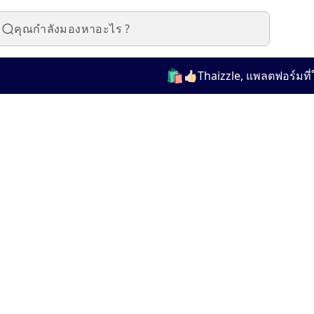
🛍️
👍🏻Thaizzle, แพลตฟอร์มที่ใช้