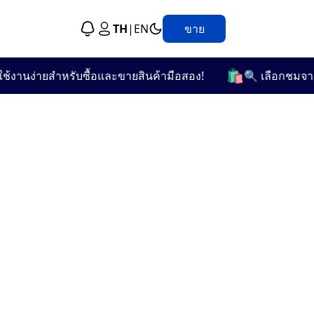
TH
|
EN
ขาย
🛍️
งานง่ายสำหรับซื้อและขายสินค้ามือสอง!
🔍 เลือกชมจากกว่