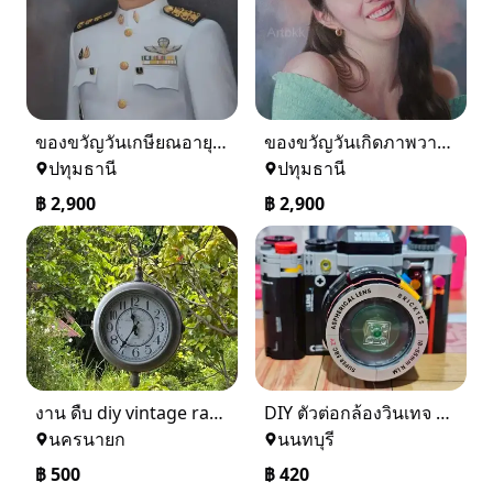
ของขวัญวันเกษียณอายุราชการ
ของขวัญวันเกิดภาพวาดสีน้ำมัน
ปทุมธานี
ปทุมธานี
฿
2,900
฿
2,900
งาน ดืบ diy vintage ratro รีบขายด่วน เพราะ ปล่อยเซ้งร้าน ยกเว้นของเเต่ง
DIY ตัวต่อกล้องวินเทจ ประกอบง่าย ของเล่นมินิมอลตกแต่งบ้าน สวยคลาสสิกจาก IrregularToys
นครนายก
นนทบุรี
฿
500
฿
420