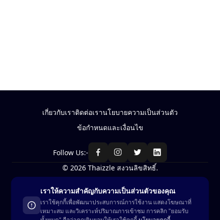
เกี่ยวกับเรา
ติดต่อเรา
นโยบายความเป็นส่วนตัว
ข้อกำหนดและเงื่อนไข
Follow Us:-
© 2026 Thaizzle สงวนลิขสิทธิ์.
เราให้ความสำคัญกับความเป็นส่วนตัวของคุณ
ซื้อ-ขาย สินค้าในประเทศไทย
เราใช้คุกกี้เพื่อพัฒนาประสบการณ์การใช้งาน แสดงโฆษณาที่
เหมาะสม และวิเคราะห์ปริมาณการเข้าชม การคลิก "ยอมรับ
ดูในแอพ
ทั้งหมด" ถือว่าคุณยินยอมให้เราใช้คุกกี้
นโยบายคุกกี้