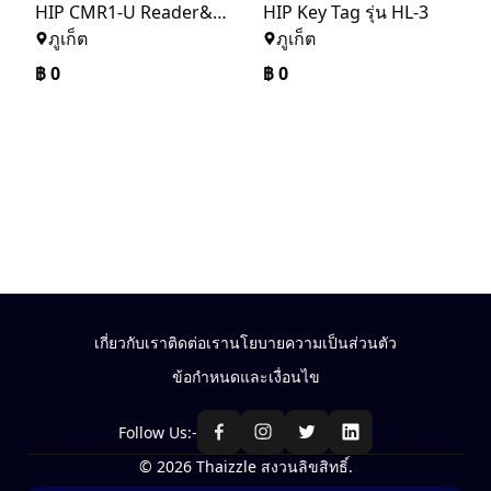
HIP CMR1-U Reader&Writer USB For Hotel lock U Series
HIP Key Tag รุ่น HL-3
ภูเก็ต
ภูเก็ต
฿
0
฿
0
เกี่ยวกับเรา
ติดต่อเรา
นโยบายความเป็นส่วนตัว
ข้อกำหนดและเงื่อนไข
Follow Us:-
© 2026 Thaizzle สงวนลิขสิทธิ์.