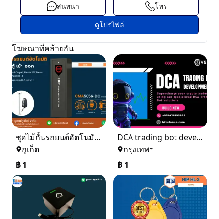
สนทนา
โทร
ดูโปรไฟล์
โฆษณาที่คล้ายกัน
ชุดไม้กั้นรถยนต์อัตโนมัติ 1 ตู้ เข้า - ออก
DCA trading bot development
ภูเก็ต
กรุงเทพฯ
฿
1
฿
1