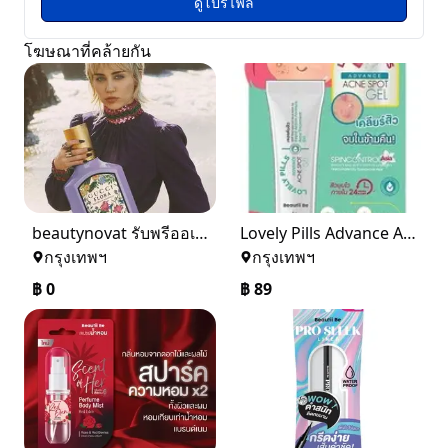
ดูโปรไฟล์
โฆษณาที่คล้ายกัน
beautynovat รับพรีออเดอร์เครื่องสำอางแบรนด์เนมของแท้จากต่างประเทศ
Lovely Pills Advance Acne Spot Gel
กรุงเทพฯ
กรุงเทพฯ
฿
0
฿
89