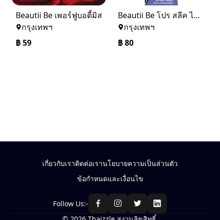
ฺBeautii Be เพอร์ฟูบอดี้มิส
ฺBeautii Be โปร สลีค ไลเนอร์
กรุงเทพฯ
กรุงเทพฯ
฿
59
฿
80
เกี่ยวกับเรา
ติดต่อเรา
นโยบายความเป็นส่วนตัว
ข้อกำหนดและเงื่อนไข
Follow Us:-
© 2026 Thaizzle สงวนลิขสิทธิ์.