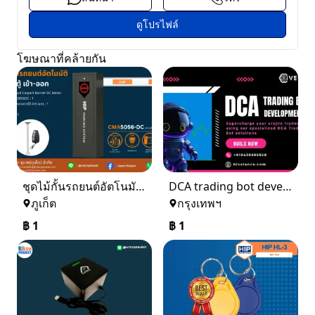
ดูโปรไฟล์
โฆษณาที่คล้ายกัน
ชุดไม้กั้นรถยนต์อัตโนมัติ 1 ตู้ เข้า - ออก
DCA trading bot development
ภูเก็ต
กรุงเทพฯ
฿
1
฿
1