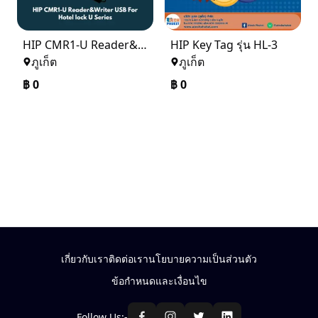
HIP CMR1-U Reader&Writer USB For Hotel lock U Series
HIP Key Tag รุ่น HL-3
ภูเก็ต
ภูเก็ต
฿
0
฿
0
เกี่ยวกับเรา
ติดต่อเรา
นโยบายความเป็นส่วนตัว
ข้อกำหนดและเงื่อนไข
Follow Us:-