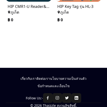
HIP CMR1-U Reader&Writer USB For Hotel lock U Series
HIP Key Tag รุ่น HL-3
ภูเก็ต
ภูเก็ต
฿
0
฿
0
เกี่ยวกับเรา
ติดต่อเรา
นโยบายความเป็นส่วนตัว
ข้อกำหนดและเงื่อนไข
Follow Us:-
© 2026 Thaizzle สงวนลิขสิทธิ์.