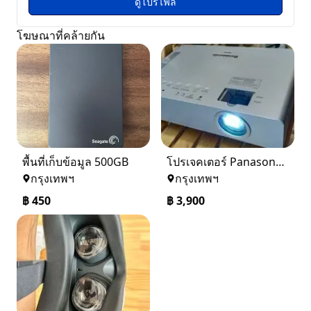
ดูโปรไฟล์
โฆษณาที่คล้ายกัน
พื้นที่เก็บข้อมูล 500GB
โปรเจคเตอร์ Panasonuc PT-LB78V
กรุงเทพฯ
กรุงเทพฯ
฿
450
฿
3,900