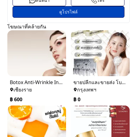
สนทนา
โทร
ดูโปรไฟล์
โฆษณาที่คล้ายกัน
Botox Anti-Wrinkle Injections and Treatment
ขายปลีกและขายส่ง โบท็อกซ์หน้าเรียวสวย กลูต้าไธโอนผิวขาวแบบฉีด ฟิลเลอร์ ยาฉีดผิวขาวกลูต้าฉีดของแท้ราคาถูกที่สุด
เชียงราย
กรุงเทพฯ
฿
600
฿
0