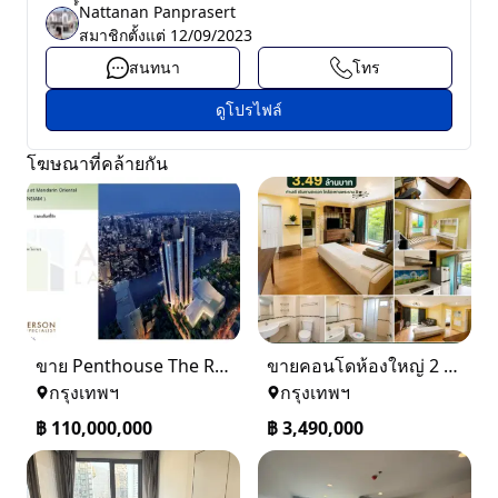
์์Nattanan Panprasert
สมาชิกตั้งแต่
12/09/2023
สนทนา
โทร
ดูโปรไฟล์
โฆษณาที่คล้ายกัน
ขาย Penthouse The Residences at Mandarin Oriental Bangkok (ICONSIAM)
ขายคอนโดห้องใหญ่ 2 ห้องนอน ทำเลพระราม 8 Lumpini Place Rama VIII
กรุงเทพฯ
กรุงเทพฯ
฿
110,000,000
฿
3,490,000