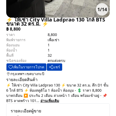
1
/
14
⚡ ให้เช่า City Villa Ladprao 130 ใกล้ BTS
ขนาด 32 ตร.ม. ⚡
฿
8,800
ราคา
8,800
พิมพ์รายการ
เพื่อเช่า
ห้องนอน
1
ห้องน้ำ
1
พื้นที่
32
ชนิดของห้อง
ตกแต่งครบ
เพิ่มในรายการโปรด
แชร์
กรุงเทพฯ
เขตบางกะปิ
รายละเอียดสินค้า
⚡ ให้เช่า City Villa Ladprao 130 ⚡ ขนาด 32 ตร.ม. ตึก D1 ชั้น
6 ใกล้ BTS ⚡ ห้องสตูดิโอ 1 ห้องน้ำ ห้องมุม - 💲 ราคา 8,800
บาท/เดือน ▶️ ประกัน 2 เดือน ล่วงหน้า 1 เดือน พร้อมเข้าอยู่ - 📌
BTS ลาดพร้าว 101...
อ่านเพิ่มเติม
รายละเอียดผู้ขาย