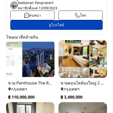
์์Nattanan Panprasert
สมาชิกตั้งแต่
12/09/2023
สนทนา
โทร
ดูโปรไฟล์
โฆษณาที่คล้ายกัน
ขาย Penthouse The Residences at Mandarin Oriental Bangkok (ICONSIAM)
ขายคอนโดห้องใหญ่ 2 ห้องนอน ทำเลพระราม 8 Lumpini Place Rama VIII
กรุงเทพฯ
กรุงเทพฯ
฿
110,000,000
฿
3,490,000