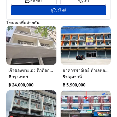
สนทนา
โทร
ดูโปรไฟล์
โฆษณาที่คล้ายกัน
เจ้าของขายเอง ตึกติดถนนใหญ่เพชรบุรีตัดใหม่เยื้องซองตรงข้ามเข้าทองหล่อ
อาคารพาณิชย์ ทำเลทอง หน้าติดถนน ด้านหลังชมวิวแม่น้ำเจ้าพระยา
กรุงเทพฯ
ปทุมธานี
฿
24,000,000
฿
5,900,000