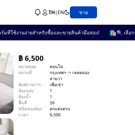
TH
|
EN
ขาย
🛍️
ใช้งานง่ายสำหรับซื้อและขายสินค้ามือสอง!
🔍 เลือกชมจาก
฿
6,500
หมวดย่อย
คอนโด
สถานที่
กรุงเทพฯ -> เขตคลอง
สามวา
พิมพ์รายการ
เพื่อเช่า
ห้องนอน
1
ห้องน้ำ
1
พื้นที่
26
ชนิดของห้อง
ตกแต่งครบ
ราคา
6,500