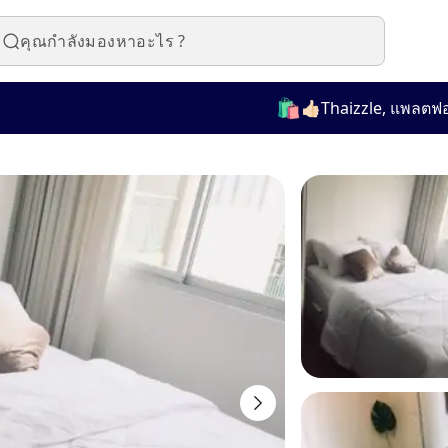
🛍️
👍🏻Thaizzle, แพลตฟอร์มที่