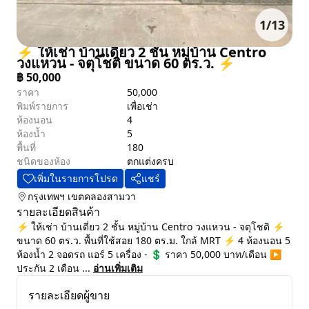
1
/
13
⚡ ให้เช่า บ้านเดี่ยว 2 ชั้น หมู่บ้าน Centro
วงแหวน - จตุโชติ ขนาด 60 ตร.ว. ⚡
฿
50,000
ราคา
50,000
พิมพ์รายการ
เพื่อเช่า
ห้องนอน
4
ห้องน้ำ
5
พื้นที่
180
ชนิดของห้อง
ตกแต่งครบ
เพิ่มในรายการโปรด
แชร์
กรุงเทพฯ
เขตคลองสามวา
รายละเอียดสินค้า
⚡ ให้เช่า บ้านเดี่ยว 2 ชั้น หมู่บ้าน Centro วงแหวน - จตุโชติ ⚡
ขนาด 60 ตร.ว. พื้นที่ใช้สอย 180 ตร.ม. ใกล้ MRT ⚡ 4 ห้องนอน 5
ห้องน้ำ 2 จอดรถ แอร์ 5 เครื่อง - 💲 ราคา 50,000 บาท/เดือน ▶️
ประกัน 2 เดือน ...
อ่านเพิ่มเติม
รายละเอียดผู้ขาย